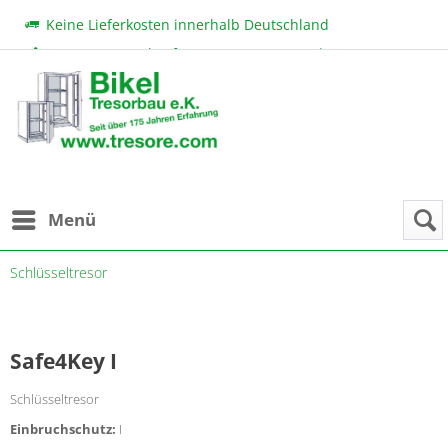
Keine Lieferkosten innerhalb Deutschland
Beratung & Verkauf:
+49 (0) 7131 222 11
|
bikel@tresore.com
Günstige Preise
Menü
Schlüsseltresor
Safe4Key I
Schlüsseltresor
Einbruchschutz:
I