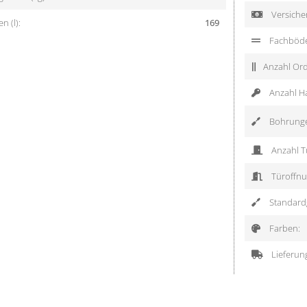
Versiche
 (l):
169
Fachböd
Anzahl Ord
Anzahl H
Bohrung
Anzahl T
Türoffnu
Standardg
Farben:
Lieferun