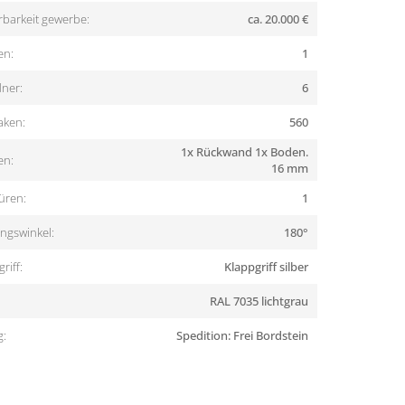
rbarkeit gewerbe:
ca. 20.000 €
en:
1
ner:
6
aken:
560
1x Rückwand 1x Boden.
en:
16 mm
üren:
1
ngswinkel:
180°
riff:
Klappgriff silber
RAL 7035 lichtgrau
g:
Spedition: Frei Bordstein