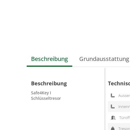
Beschreibung
Grundausstattung
Beschreibung
Technis
Safe4Key I
Aussen
Schlüsseltresor
Innenn
Türoff
Tresorg