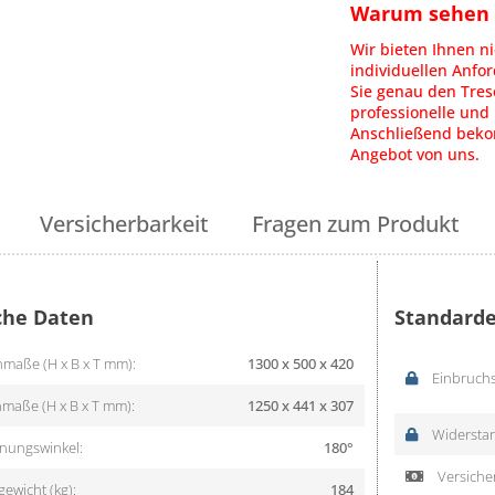
Warum sehen S
Wir bieten Ihnen ni
individuellen Anfo
Sie genau den Tres
professionelle und 
Anschließend bekom
Angebot von uns.
Versicherbarkeit
Fragen zum Produkt
che Daten
Standarde
maße (H x B x T mm):
1300 x 500 x 420
Einbruchs
maße (H x B x T mm):
1250 x 441 x 307
Widerstan
nungswinkel:
180°
Versicher
ewicht (kg):
184