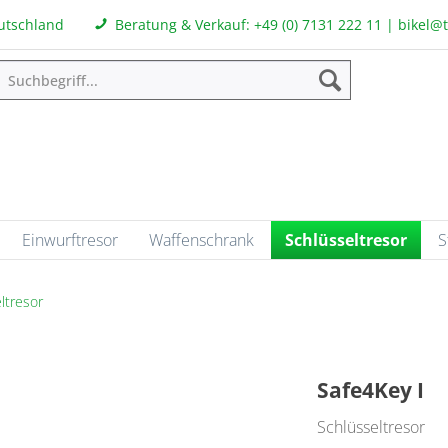
eutschland
Beratung & Verkauf:
+49 (0) 7131 222 11
|
bikel@
Einwurftresor
Waffenschrank
Schlüsseltresor
S
ltresor
Safe4Key I
Schlüsseltresor