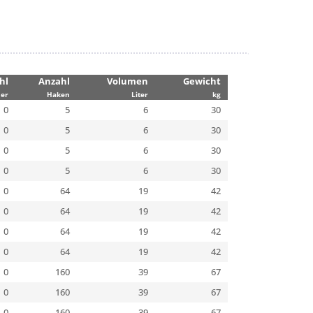
hl
Anzahl
Volumen
Gewicht
er
Haken
Liter
kg
0
5
6
30
0
5
6
30
0
5
6
30
0
5
6
30
0
64
19
42
0
64
19
42
0
64
19
42
0
64
19
42
0
160
39
67
0
160
39
67
0
160
39
67