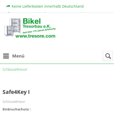
Keine Lieferkosten innerhalb Deutschland
Beratung & Verkauf:
+49 (0) 7131 222 11
|
bikel@tresore.com
Günstige Preise
Menü
Schlüsseltresor
Safe4Key I
Schlüsseltresor
Einbruchschutz:
I