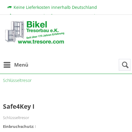
Keine Lieferkosten innerhalb Deutschland
Beratung & Verkauf:
+49 (0) 7131 222 11
|
bikel@tresore.com
Günstige Preise
Menü
Schlüsseltresor
Safe4Key I
Schlüsseltresor
Einbruchschutz:
I