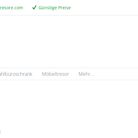
tresore.com
Günstige Preise
ahlbüroschrank
Möbeltresor
Mehr...
k