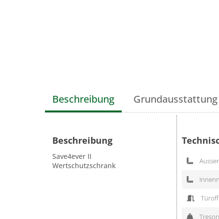
Beschreibung
Grundausstattung
Beschreibung
Technis
Save4ever II
Aussen
Wertschutzschrank
Innenn
Türoff
Tresorg