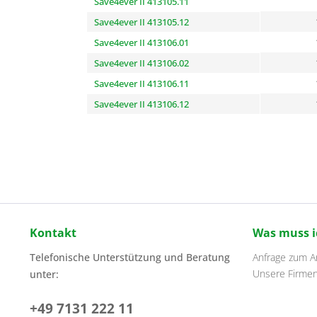
Save4ever II 413105.11
Save4ever II 413105.12
Save4ever II 413106.01
Save4ever II 413106.02
Save4ever II 413106.11
Save4ever II 413106.12
Kontakt
Was muss i
Telefonische Unterstützung und Beratung
Anfrage zum Ar
Unsere Firme
unter:
+49 7131 222 11