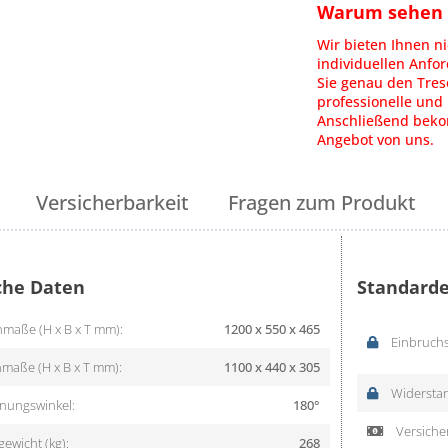
Warum sehen S
Wir bieten Ihnen ni
individuellen Anfo
Sie genau den Tres
professionelle und 
Anschließend bekom
Angebot von uns.
Versicherbarkeit
Fragen zum Produkt
che Daten
Standarde
maße (H x B x T mm):
1200 x 550 x 465
Einbruchs
maße (H x B x T mm):
1100 x 440 x 305
Widerstan
nungswinkel:
180°
Versicher
ewicht (kg):
268