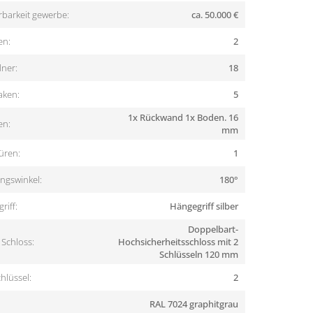
rbarkeit gewerbe:
ca. 50.000 €
en:
2
ner:
18
aken:
5
1x Rückwand 1x Boden. 16
en:
mm
üren:
1
ngswinkel:
180°
riff:
Hängegriff silber
Doppelbart-
Schloss:
Hochsicherheitsschloss mit 2
Schlüsseln 120 mm
hlüssel:
2
RAL 7024 graphitgrau