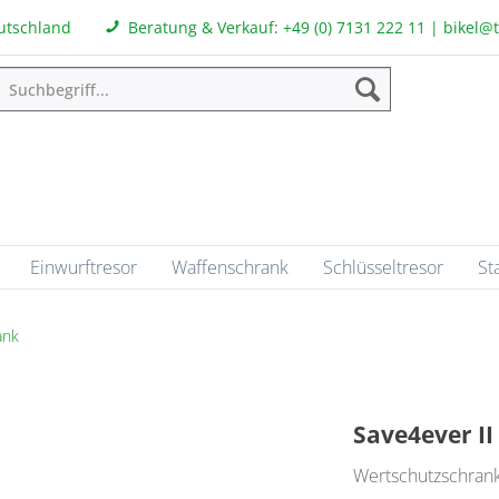
eutschland
Beratung & Verkauf:
+49 (0) 7131 222 11
|
bikel@
Einwurftresor
Waffenschrank
Schlüsseltresor
St
ank
Save4ever II
Wertschutzschran