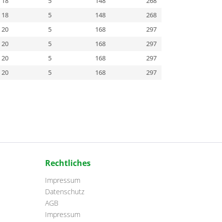
18
5
148
268
18
5
148
268
20
5
168
297
20
5
168
297
20
5
168
297
20
5
168
297
Rechtliches
Impressum
Datenschutz
AGB
Impressum