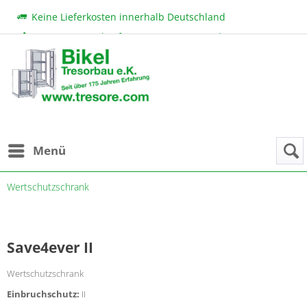
Keine Lieferkosten innerhalb Deutschland
Beratung & Verkauf:
+49 (0) 7131 222 11
|
bikel@tresore.com
Günstige Preise
Menü
Wertschutzschrank
Save4ever II
Wertschutzschrank
Einbruchschutz:
II