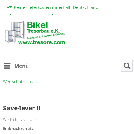
Keine Lieferkosten innerhalb Deutschland
Beratung & Verkauf:
+49 (0) 7131 222 11
|
bikel@tresore.com
Günstige Preise
Menü
Wertschutzschrank
Save4ever II
Wertschutzschrank
Einbruchschutz:
II