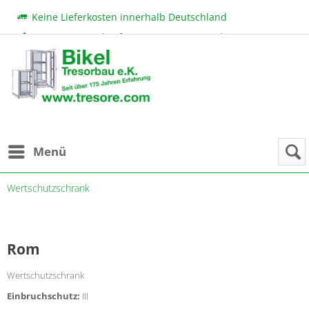
Keine Lieferkosten innerhalb Deutschland
Beratung & Verkauf:
+49 (0) 7131 222 11
|
bikel@tresore.com
Günstige Preise
Menü
Wertschutzschrank
Rom
Wertschutzschrank
Einbruchschutz:
III