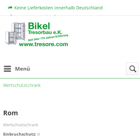
Keine Lieferkosten innerhalb Deutschland
Beratung & Verkauf:
+49 (0) 7131 222 11
|
bikel@tresore.com
Günstige Preise
Menü
Wertschutzschrank
Rom
Wertschutzschrank
Einbruchschutz:
III