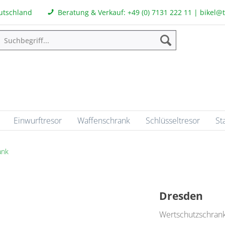
eutschland
Beratung & Verkauf:
+49 (0) 7131 222 11
|
bikel@
Einwurftresor
Waffenschrank
Schlüsseltresor
St
ank
Dresden
Wertschutzschran