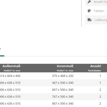
Anzahl Sc
Farben:
Lieferun
"
Außenmaß
Innenmaß
Anzahl
HxBxT in mm
HxBxT in mm
Fachböden
514 x 604 x 400
375 x 468 x 230
1
606 x 636 x 510
467 x 500 x 340
1
806 x 636 x 510
667 x 500 x 340
2
906 x 636 x 510
767 x 500 x 340
2
006 x 636 x 510
867 x 500 x 340
2