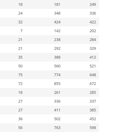
18
181
249
24
348
336
32
424
422
7
142
202
21
238
284
21
292
329
35
388
412
50
560
521
75
774
648
72
855
672
18
261
285
27
336
337
27
411
385
36
502
452
56
763
598