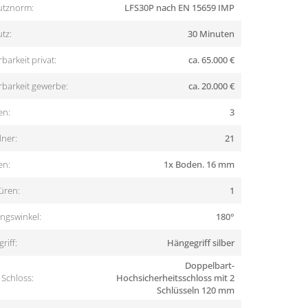
utznorm:
LFS30P nach EN 15659 IMP
tz:
30 Minuten
barkeit privat:
ca. 65.000 €
rbarkeit gewerbe:
ca. 20.000 €
en:
3
ner:
21
en:
1x Boden. 16 mm
üren:
1
ngswinkel:
180°
riff:
Hängegriff silber
Doppelbart-
Schloss:
Hochsicherheitsschloss mit 2
Schlüsseln 120 mm