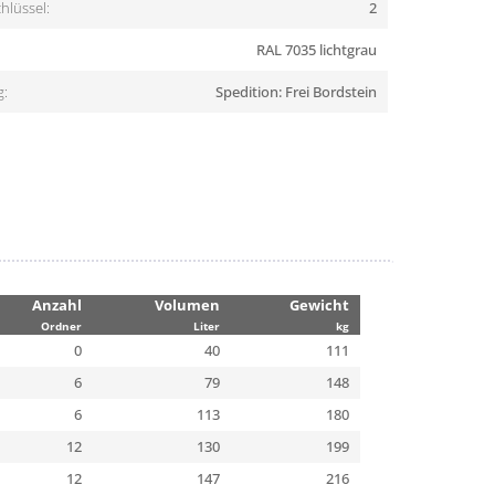
hlüssel:
2
RAL 7035 lichtgrau
g:
Spedition: Frei Bordstein
Anzahl
Volumen
Gewicht
Ordner
Liter
kg
0
40
111
6
79
148
6
113
180
12
130
199
12
147
216