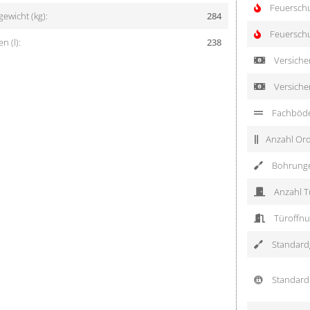
Feuersch
ewicht (kg):
284
Feuerschu
 (l):
238
Versicher
Versiche
Fachböd
Anzahl Ord
Bohrung
Anzahl T
Türoffnu
Standardg
Standard 