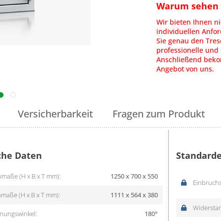
Warum sehen S
Wir bieten Ihnen ni
individuellen Anfo
Sie genau den Tres
professionelle und 
Anschließend bekom
Angebot von uns.
Versicherbarkeit
Fragen zum Produkt
che Daten
Standarde
maße (H x B x T mm):
1250 x 700 x 550
Einbruchs
maße (H x B x T mm):
1111 x 564 x 380
Widerstan
nungswinkel:
180°