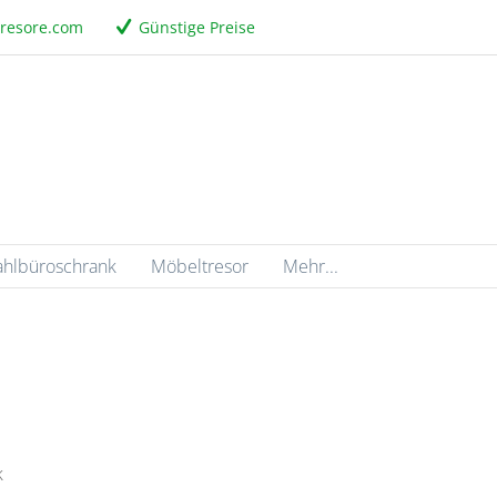
tresore.com
Günstige Preise
ahlbüroschrank
Möbeltresor
Mehr...
k