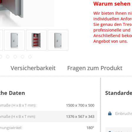
Warum sehen S
Wir bieten Ihnen ni
individuellen Anfo
Sie genau den Tres
professionelle und 
Anschließend bekom
Angebot von uns.
Versicherbarkeit
Fragen zum Produkt
che Daten
Standarde
maße (H x B x T mm):
1500 x 700 x 500
Einbruchs
maße (H x B x T mm):
1376 x 567 x 343
nungswinkel:
180°