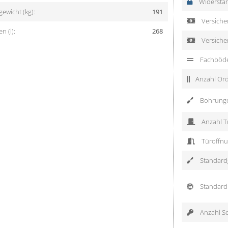
Widerstan
ewicht (kg):
191
Versicher
 (l):
268
Versiche
Fachböd
Anzahl Ord
Bohrung
Anzahl T
Türoffnu
Standardg
Standard 
Anzahl Sc