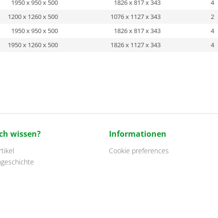
1950 x 950 x 500
1826 x 817 x 343
4
1200 x 1260 x 500
1076 x 1127 x 343
2
1950 x 950 x 500
1826 x 817 x 343
4
1950 x 1260 x 500
1826 x 1127 x 343
4
ch wissen?
Informationen
tikel
Cookie preferences
ngeschichte