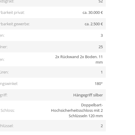
dsgrad:
S2
barkeit privat:
ca. 30.000 €
rbarkeit gewerbe:
ca. 2.500 €
en:
3
ner:
25
2x Rückwand 2x Boden. 11
en:
mm
üren:
1
ngswinkel:
180°
riff:
Hängegriff silber
Doppelbart-
Schloss:
Hochsicherheitsschloss mit 2
Schlüsseln 120 mm
hlüssel:
2