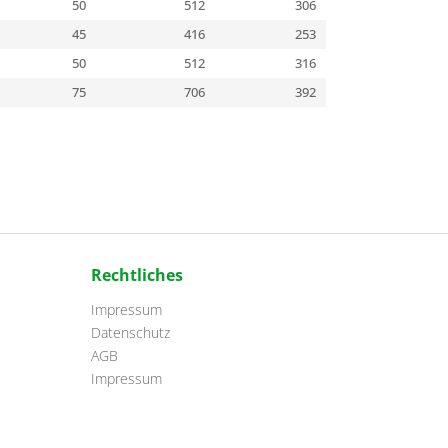
50
512
306
45
416
253
50
512
316
75
706
392
Rechtliches
Impressum
Datenschutz
AGB
Impressum