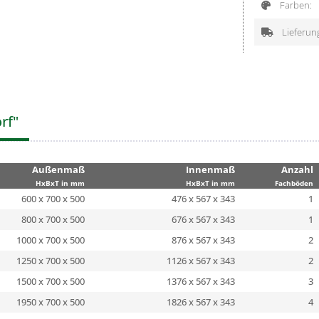
Farben:
Lieferun
rf"
Außenmaß
Innenmaß
Anzahl
HxBxT in mm
HxBxT in mm
Fachböden
600 x 700 x 500
476 x 567 x 343
1
800 x 700 x 500
676 x 567 x 343
1
1000 x 700 x 500
876 x 567 x 343
2
1250 x 700 x 500
1126 x 567 x 343
2
1500 x 700 x 500
1376 x 567 x 343
3
1950 x 700 x 500
1826 x 567 x 343
4