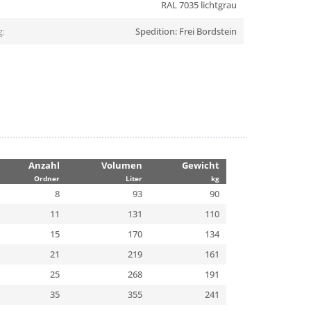
RAL 7035 lichtgrau
g:
Spedition: Frei Bordstein
Anzahl
Volumen
Gewicht
Ordner
Liter
kg
8
93
90
11
131
110
15
170
134
21
219
161
25
268
191
35
355
241