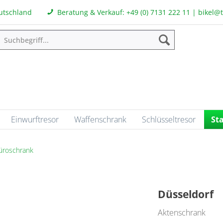
eutschland
Beratung & Verkauf:
+49 (0) 7131 222 11
|
bikel@
Einwurftresor
Waffenschrank
Schlüsseltresor
St
üroschrank
Düsseldorf
Aktenschrank