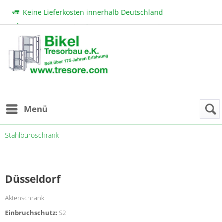
Keine Lieferkosten innerhalb Deutschland
Beratung & Verkauf:
+49 (0) 7131 222 11
|
bikel@tresore.com
Günstige Preise
Menü
Stahlbüroschrank
Düsseldorf
Aktenschrank
Einbruchschutz:
S2