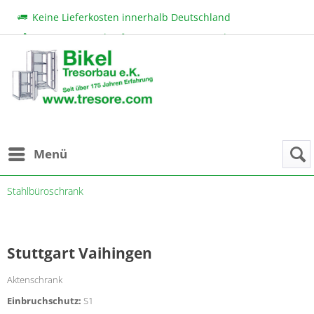
Keine Lieferkosten innerhalb Deutschland
Beratung & Verkauf:
+49 (0) 7131 222 11
|
bikel@tresore.com
Günstige Preise
Menü
Stahlbüroschrank
Stuttgart Vaihingen
Aktenschrank
Einbruchschutz:
S1