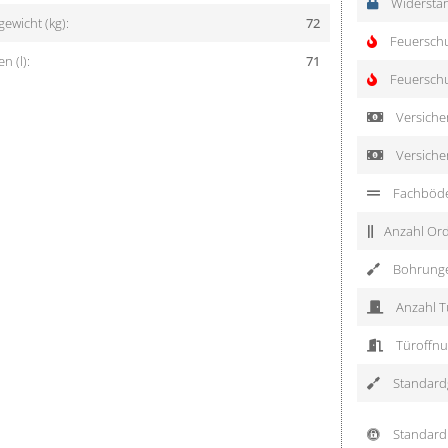
Widerstan
ewicht (kg):
72
Feuersch
 (l):
71
Feuerschu
Versicher
Versiche
Fachböd
Anzahl Ord
Bohrung
Anzahl T
Türoffnu
Standardg
Standard 