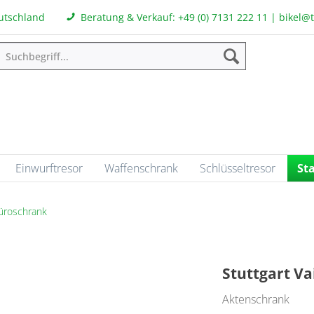
eutschland
Beratung & Verkauf:
+49 (0) 7131 222 11
|
bikel@
Einwurftresor
Waffenschrank
Schlüsseltresor
St
üroschrank
Stuttgart Va
Aktenschrank