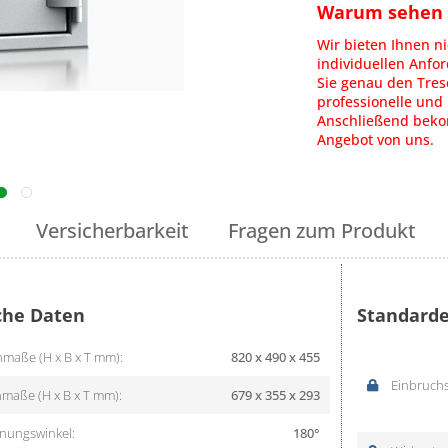
Warum sehen S
Wir bieten Ihnen ni
individuellen Anfo
Sie genau den Tres
professionelle und 
Anschließend bekom
Angebot von uns.
Versicherbarkeit
Fragen zum Produkt
che Daten
Standarde
maße (H x B x T mm):
820 x 490 x 455
Einbruchs
maße (H x B x T mm):
679 x 355 x 293
nungswinkel:
180°