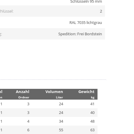
Schlüsseln 95 mm
hlüssel:
2
RAL 7035 lichtgrau
g:
Spedition: Frei Bordstein
hl
Anzahl
Volumen
Gewicht
en
Ordner
Liter
kg
1
3
24
41
1
3
24
40
1
4
34
48
1
6
55
63