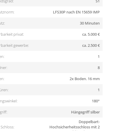
dsgrad:
S1
utznorm:
LFS30P nach EN 15659 IMP
tz:
30 Minuten
barkeit privat:
ca. 5.000 €
rbarkeit gewerbe:
ca. 2.500 €
en:
1
ner:
8
en:
2x Boden. 16 mm
üren:
1
ngswinkel:
180°
riff:
Hängegriff silber
Doppelbart-
Schloss:
Hochsicherheitsschloss mit 2