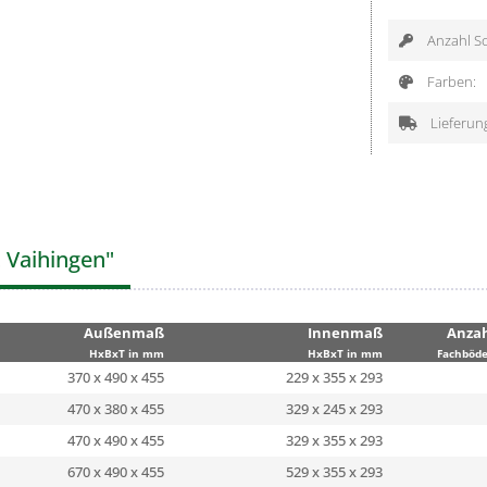
Anzahl Sc
Farben:
Lieferun
t Vaihingen"
Außenmaß
Innenmaß
Anza
HxBxT in mm
HxBxT in mm
Fachböd
370 x 490 x 455
229 x 355 x 293
470 x 380 x 455
329 x 245 x 293
470 x 490 x 455
329 x 355 x 293
670 x 490 x 455
529 x 355 x 293