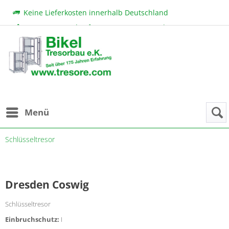
Keine Lieferkosten innerhalb Deutschland
Beratung & Verkauf:
+49 (0) 7131 222 11
|
bikel@tresore.com
Günstige Preise
Menü
Schlüsseltresor
Dresden Coswig
Schlüsseltresor
Einbruchschutz:
I