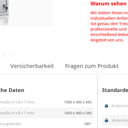
Warum sehen S
Wir bieten Ihnen ni
individuellen Anfo
Sie genau den Tres
professionelle und 
Anschließend bekom
Angebot von uns.
Versicherbarkeit
Fragen zum Produkt
che Daten
Standarde
maße (H x B x T mm):
1500 x 450 x 450
Einbruchs
maße (H x B x T mm):
1450 x 400 x 340
Widerstan
nungswinkel:
180°