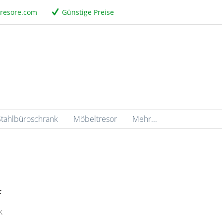
tresore.com
Günstige Preise
Stahlbüroschrank
Möbeltresor
Mehr...
F
k