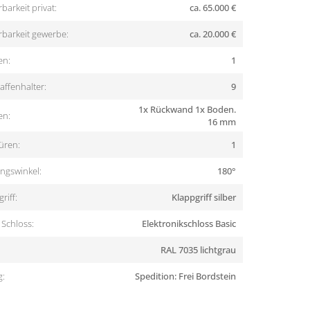
barkeit privat:
ca. 65.000 €
rbarkeit gewerbe:
ca. 20.000 €
en:
1
ffenhalter:
9
1x Rückwand 1x Boden.
en:
16 mm
üren:
1
ngswinkel:
180°
riff:
Klappgriff silber
Schloss:
Elektronikschloss Basic
RAL 7035 lichtgrau
g:
Spedition: Frei Bordstein