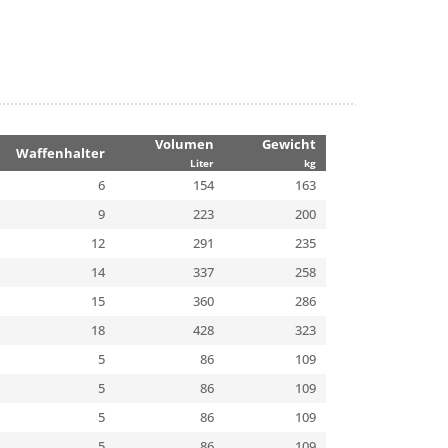
Volumen
Gewicht
Waffenhalter
Liter
kg
6
154
163
9
223
200
12
291
235
14
337
258
15
360
286
18
428
323
5
86
109
5
86
109
5
86
109
5
86
109