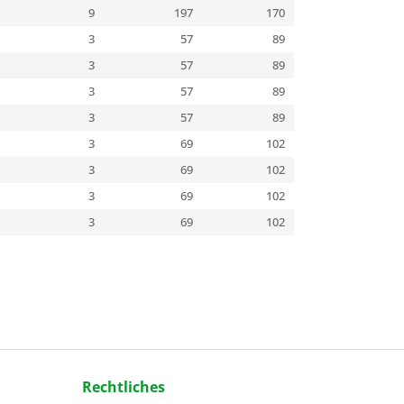
9
197
170
3
57
89
3
57
89
3
57
89
3
57
89
3
69
102
3
69
102
3
69
102
3
69
102
Rechtliches