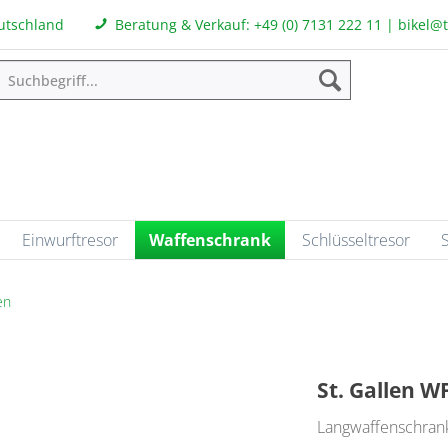
eutschland
Beratung & Verkauf:
+49 (0) 7131 222 11
|
bikel@
Einwurftresor
Waffenschrank
Schlüsseltresor
en
St. Gallen W
Langwaffenschran