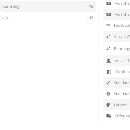
Versicher
ewicht (kg):
170
Versiche
 (l):
197
Fachböd
Anzahl Wa
Bohrung
Anzahl T
Türoffnu
Standardg
Standard 
Farben:
Lieferun