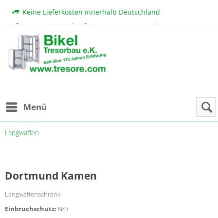
Keine Lieferkosten innerhalb Deutschland
Beratung & Verkauf:
+49 (0) 7131 222 11
|
bikel@tresore.com
Günstige Preise
Menü
Langwaffen
Dortmund Kamen
Langwaffenschrank
Einbruchschutz:
N/0