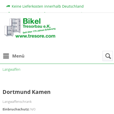
Keine Lieferkosten innerhalb Deutschland
Beratung & Verkauf:
+49 (0) 7131 222 11
|
bikel@tresore.com
Günstige Preise
Menü
Langwaffen
Dortmund Kamen
Langwaffenschrank
Einbruchschutz:
N/0