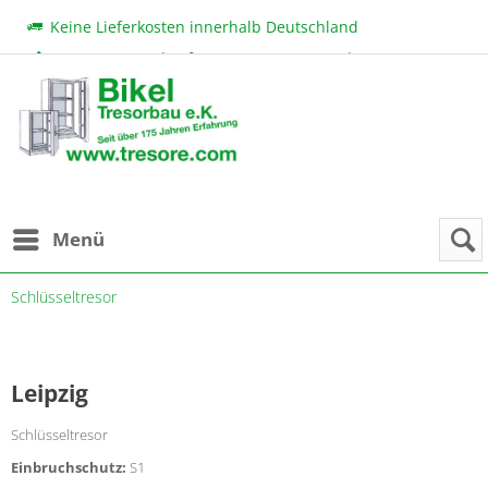
Keine Lieferkosten innerhalb Deutschland
Beratung & Verkauf:
+49 (0) 7131 222 11
|
bikel@tresore.com
Günstige Preise
Menü
Schlüsseltresor
Leipzig
Schlüsseltresor
Einbruchschutz:
S1