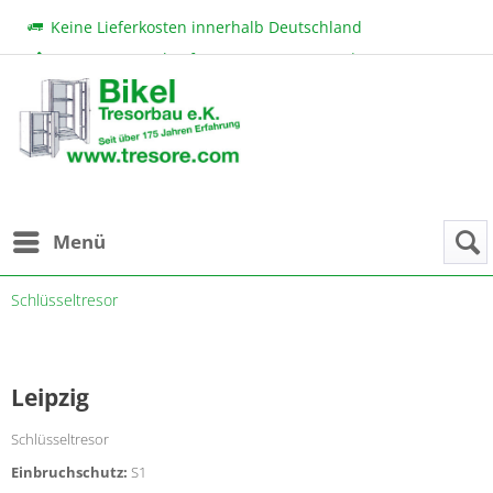
Keine Lieferkosten innerhalb Deutschland
Beratung & Verkauf:
+49 (0) 7131 222 11
|
bikel@tresore.com
Günstige Preise
Menü
Schlüsseltresor
Leipzig
Schlüsseltresor
Einbruchschutz:
S1