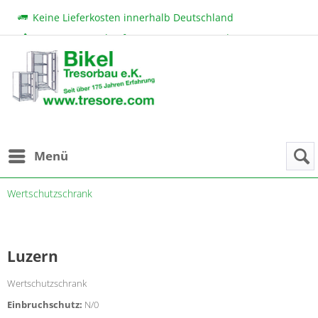
Keine Lieferkosten innerhalb Deutschland
Beratung & Verkauf:
+49 (0) 7131 222 11
|
bikel@tresore.com
Günstige Preise
Menü
Wertschutzschrank
Luzern
Wertschutzschrank
Einbruchschutz:
N/0