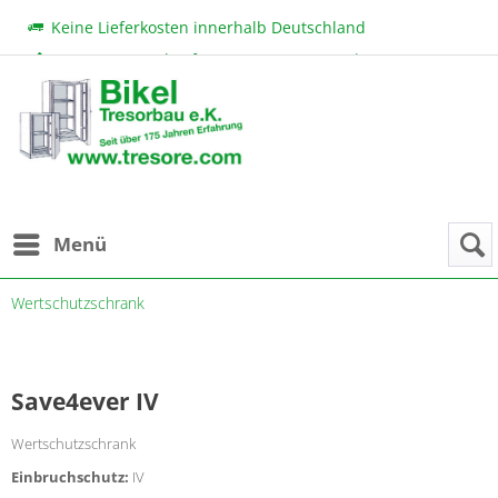
Keine Lieferkosten innerhalb Deutschland
Beratung & Verkauf:
+49 (0) 7131 222 11
|
bikel@tresore.com
Günstige Preise
Menü
Wertschutzschrank
Save4ever IV
Wertschutzschrank
Einbruchschutz:
IV