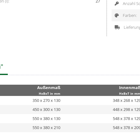
 (l):
27
Anzahl Sc
Farben:
Lieferun
n"
Außenmaß
Innenma
HxBxT in mm
HxBxT in m
350 x 270 x 130
348 x 268 x 12
450 x 300 x 130
448 x 298 x 12
550 x 380 x 130
548 x 378 x 12
550 x 380 x 210
548 x 378 x 20