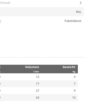
hlüssel:
2
RAL
g:
Paketdienst
ß
Volumen
Gewicht
m
Liter
kg
9
12
4
9
17
7
9
27
9
9
43
13