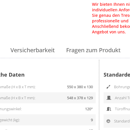
Wir bieten Ihnen ni
individuellen Anfo
Sie genau den Tres
professionelle und 
Anschließend bekom
Angebot von uns.
Versicherbarkeit
Fragen zum Produkt
che Daten
Standarde
maße (H x B x T mm):
550 x 380 x 130
Bohrung
maße (H x B x T mm):
548 x 378 x 129
Anzahl T
nungswinkel:
120°
Türoffnu
ewicht (kg):
9
Standard 