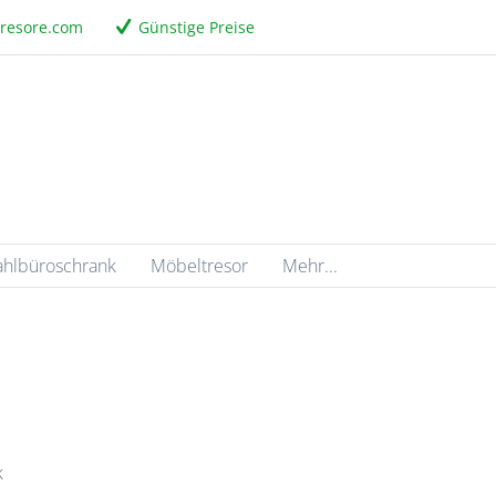
tresore.com
Günstige Preise
ahlbüroschrank
Möbeltresor
Mehr...
k