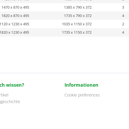
1470 x 870 x 495
1385 x 790 x 372
3
1820 x 870 x 495
1735 x 790 x 372
4
1120 x 1230 x 495
1035 x 1150 x 372
2
1820 x 1230 x 495
1735 x 1150 x 372
4
ch wissen?
Informationen
tikel
Cookie preferences
ngeschichte