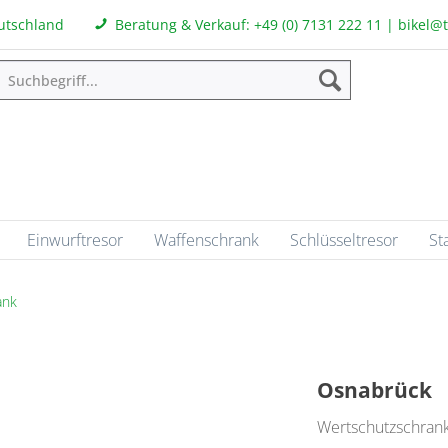
eutschland
Beratung & Verkauf:
+49 (0) 7131 222 11
|
bikel@
Einwurftresor
Waffenschrank
Schlüsseltresor
St
ank
Osnabrück
Wertschutzschran