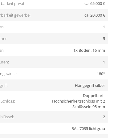
barkeit privat:
ca. 65.000 €
rbarkeit gewerbe:
ca. 20.000 €
en:
1
ner:
5
en:
1x Boden. 16 mm
üren:
1
ngswinkel:
180°
riff:
Hängegriff silber
Doppelbart-
Schloss:
Hochsicherheitsschloss mit 2
Schlüsseln 95 mm
hlüssel:
2
RAL 7035 lichtgrau