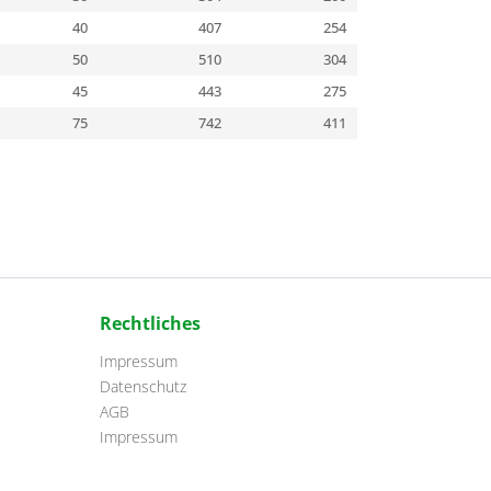
40
407
254
50
510
304
45
443
275
75
742
411
Rechtliches
Impressum
Datenschutz
AGB
Impressum