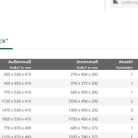
Lieferun
ck"
Außenmaß
Innenmaß
Anzahl
HxBxT in mm
HxBxT in mm
Fachböden
355 x 530 x 415
270 x 450 x 292
1
455 x 455 x 415
370 x 375 x 292
1
770 x 530 x 415
685 x 450 x 292
1
1120 x 530 x 415
1035 x 450 x 292
2
1470 x 530 x 415
1385 x 450 x 292
3
1820 x 530 x 415
1735 x 450 x 292
4
770 x 870 x 495
685 x 790 x 372
1
1120 x 870 x 495
1035 x 790 x 372
2