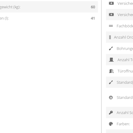
Versicher
ewicht (kg):
60
Versiche
 (l):
41
Fachböd
Anzahl Ord
Bohrung
Anzahl T
Türoffnu
Standardg
Standard 
Anzahl Sc
Farben: