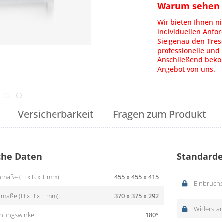
Warum sehen S
Wir bieten Ihnen ni
individuellen Anfo
Sie genau den Tres
professionelle und 
Anschließend bekom
Angebot von uns.
Versicherbarkeit
Fragen zum Produkt
che Daten
Standarde
maße (H x B x T mm):
455 x 455 x 415
Einbruchs
maße (H x B x T mm):
370 x 375 x 292
Widerstan
nungswinkel:
180°