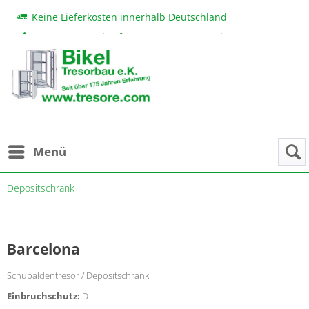
Keine Lieferkosten innerhalb Deutschland
Beratung & Verkauf:
+49 (0) 7131 222 11
|
bikel@tresore.com
Günstige Preise
Menü
Depositschrank
Barcelona
Schubaldentresor / Depositschrank
Einbruchschutz:
D-II