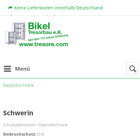
Keine Lieferkosten innerhalb Deutschland
Beratung & Verkauf:
+49 (0) 7131 222 11
|
bikel@tresore.com
Günstige Preise
Menü
Depositschrank
Schwerin
Schubaldentresor / Depositschrank
Einbruchschutz:
D-III