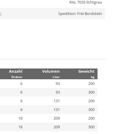
RAL 7035 lichtgrau
g:
Spedition: Frei Bordstein
Anzahl
Volumen
Gewicht
Ordner
Liter
kg
6
93
200
6
93
300
6
131
200
6
131
300
18
209
200
18
209
300