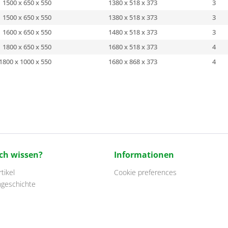
1500 x 650 x 550
1380 x 518 x 373
3
1500 x 650 x 550
1380 x 518 x 373
3
1600 x 650 x 550
1480 x 518 x 373
3
1800 x 650 x 550
1680 x 518 x 373
4
1800 x 1000 x 550
1680 x 868 x 373
4
ch wissen?
Informationen
tikel
Cookie preferences
ngeschichte