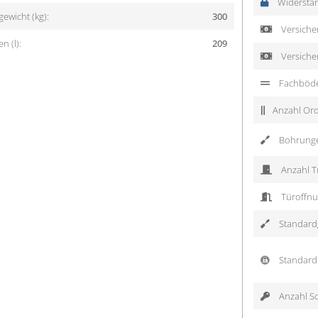
Widerstan
ewicht (kg):
300
Versicher
 (l):
209
Versiche
Fachböd
Anzahl Ord
Bohrung
Anzahl T
Türoffnu
Standardg
Standard 
Anzahl Sc