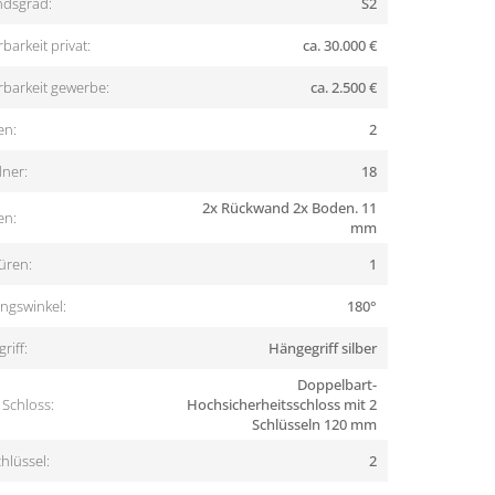
dsgrad:
S2
barkeit privat:
ca. 30.000 €
rbarkeit gewerbe:
ca. 2.500 €
en:
2
ner:
18
2x Rückwand 2x Boden. 11
en:
mm
üren:
1
ngswinkel:
180°
riff:
Hängegriff silber
Doppelbart-
Schloss:
Hochsicherheitsschloss mit 2
Schlüsseln 120 mm
hlüssel:
2