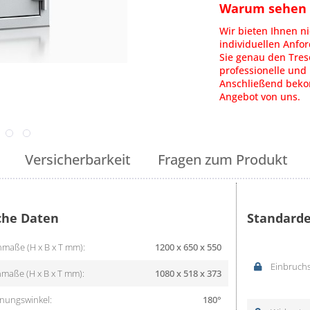
Warum sehen S
Wir bieten Ihnen ni
individuellen Anfo
Sie genau den Tres
professionelle und 
Anschließend bekom
Angebot von uns.
Versicherbarkeit
Fragen zum Produkt
che Daten
Standarde
maße (H x B x T mm):
1200 x 650 x 550
Einbruchs
maße (H x B x T mm):
1080 x 518 x 373
nungswinkel:
180°