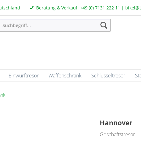
eutschland
Beratung & Verkauf:
+49 (0) 7131 222 11
|
bikel@
Einwurftresor
Waffenschrank
Schlüsseltresor
St
ank
Hannover
Geschäftstresor