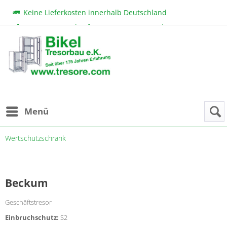
Keine Lieferkosten innerhalb Deutschland
Beratung & Verkauf:
+49 (0) 7131 222 11
|
bikel@tresore.com
Günstige Preise
Menü
Wertschutzschrank
Beckum
Geschäftstresor
Einbruchschutz:
S2