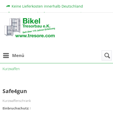
Keine Lieferkosten innerhalb Deutschland
Beratung & Verkauf:
+49 (0) 7131 222 11
|
bikel@tresore.com
Günstige Preise
Menü
Kurzwaffen
Safe4gun
Kurzwaffenschrank
Einbruchschutz:
I