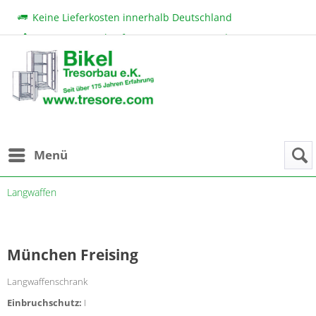
Keine Lieferkosten innerhalb Deutschland
Beratung & Verkauf:
+49 (0) 7131 222 11
|
bikel@tresore.com
Günstige Preise
Menü
Langwaffen
München Freising
Langwaffenschrank
Einbruchschutz:
I