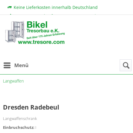
Keine Lieferkosten innerhalb Deutschland
Beratung & Verkauf:
+49 (0) 7131 222 11
|
bikel@tresore.com
Günstige Preise
Menü
Langwaffen
Dresden Radebeul
Langwaffenschrank
Einbruchschutz:
I