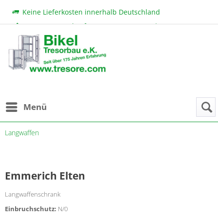
Keine Lieferkosten innerhalb Deutschland
Beratung & Verkauf:
+49 (0) 7131 222 11
|
bikel@tresore.com
Günstige Preise
Menü
Langwaffen
Emmerich Elten
Langwaffenschrank
Einbruchschutz:
N/0