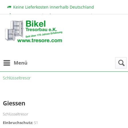
Keine Lieferkosten innerhalb Deutschland
Beratung & Verkauf:
+49 (0) 7131 222 11
|
bikel@tresore.com
Günstige Preise
Menü
Schlüsseltresor
Giessen
Schlüsseltresor
Einbruchschutz:
S1