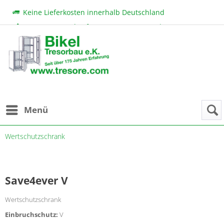
Keine Lieferkosten innerhalb Deutschland
Beratung & Verkauf:
+49 (0) 7131 222 11
|
bikel@tresore.com
Günstige Preise
Menü
Wertschutzschrank
Save4ever V
Wertschutzschrank
Einbruchschutz:
V