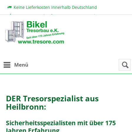
Keine Lieferkosten innerhalb Deutschland
Beratung & Verkauf:
+49 (0) 7131 222 11
|
bikel@tresore.com
Günstige Preise
Menü
DER Tresorspezialist aus
Heilbronn:
Sicherheitsspezialisten mit über 175
Jahren Erfahrung