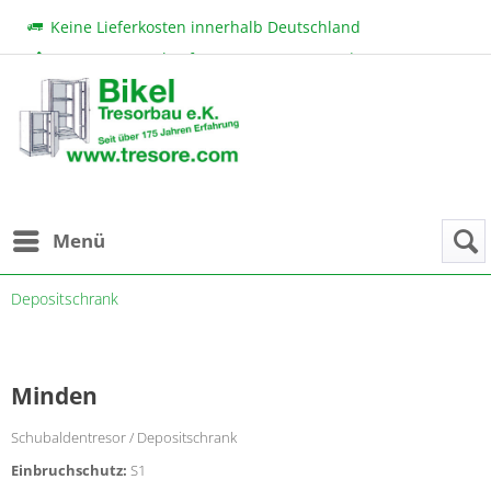
Keine Lieferkosten innerhalb Deutschland
Beratung & Verkauf:
+49 (0) 7131 222 11
|
bikel@tresore.com
Günstige Preise
Menü
Depositschrank
Minden
Schubaldentresor / Depositschrank
Einbruchschutz:
S1