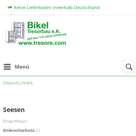
Keine Lieferkosten innerhalb Deutschland
Beratung & Verkauf:
+49 (0) 7131 222 11
|
bikel@tresore.com
Günstige Preise
Menü
Depositschrank
Seesen
Einwurftresor
Einbruchschutz:
S1